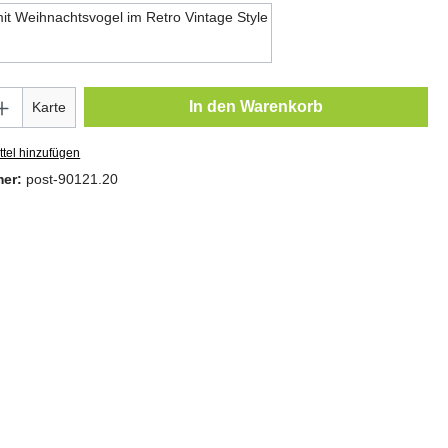
Motiv 25
Anzahl: Gib den gewünschten Wert ein oder
In den Warenkorb
Karte
tel hinzufügen
mer:
post-90121.20