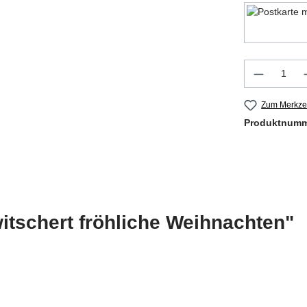
Produkt 
Zum Merkzet
Produktnum
itschert fröhliche Weihnachten"