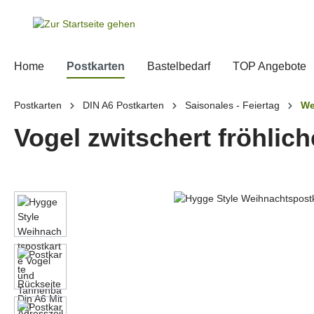
springen
Zur Hauptnavigation springen
Home
Postkarten
Bastelbedarf
TOP Angebote
Postkarten
DIN A6 Postkarten
Saisonales - Feiertag
We
Vogel zwitschert fröhlic
Bildergalerie überspringen