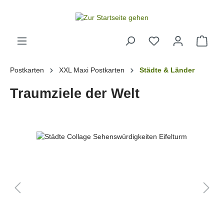
alt springen
Postkarten
XXL Maxi Postkarten
Städte & Länder
Traumziele der Welt
Bildergalerie überspringen