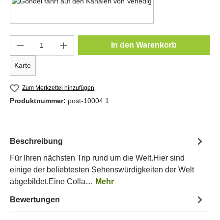
Motiv 6
Produkt Anzahl: Gib den gewünschten Wert e
In den Warenkorb
Karte
Zum Merkzettel hinzufügen
Produktnummer:
post-10004.1
Beschreibung
Für Ihren nächsten Trip rund um die Welt.Hier sind
einige der beliebtesten Sehenswürdigkeiten der Welt
abgebildet.Eine Colla…
Mehr
Bewertungen