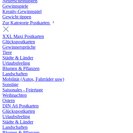
Neuerscheinungen
Gewinnspiele
Kreativ-Gewinnspiel
Gewicht tippen
Zur Kategorie Postkarten
XXL Maxi Postkarten
Glückspostkarten
Gewinnersprüche
Tiere
Städte & Länder
Urlaubsfeeling
Blumen & Pflanzen
Landschaften
Mobilität (Autos, Fahrräder usw)
Sonstige
Saisonales - Feiertage
Weihnachten
Ostern
DIN A6 Postkarten
Glückspostkarten
Urlaubsfeeling
Städte & Länder
Landschaften
Blumen & Pflanzen